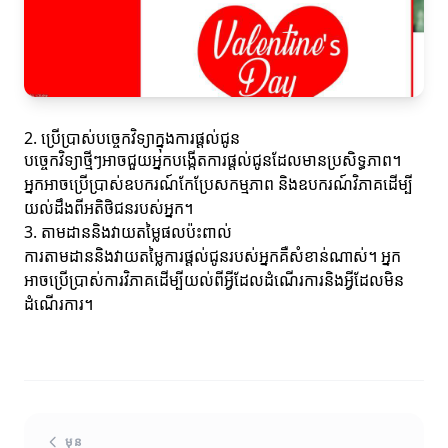
2. ប្រើប្រាស់បច្ចេកវិទ្យាក្នុងការផ្តល់ជូន
បច្ចេកវិទ្យាថ្មីៗអាចជួយអ្នកបង្កើតការផ្តល់ជូនដែលមានប្រសិទ្ធភាព។
អ្នកអាចប្រើប្រាស់ឧបករណ៍កែប្រែសកម្មភាព និងឧបករណ៍វិភាគដើម្បី
យល់ដឹងពីអតិថិជនរបស់អ្នក។
3. តាមដាននិងវាយតម្លៃផលប៉ះពាល់
ការតាមដាននិងវាយតម្លៃការផ្តល់ជូនរបស់អ្នកគឺសំខាន់ណាស់។ អ្នក
អាចប្រើប្រាស់ការវិភាគដើម្បីយល់ពីអ្វីដែលដំណើរការនិងអ្វីដែលមិន
ដំណើរការ។
មុន