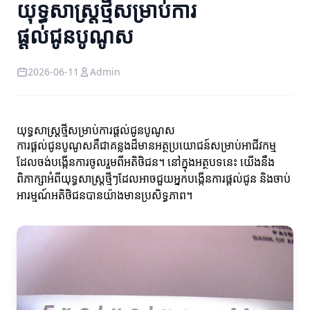
យុទ្ធសាស្ត្រថ្មីសម្រាប់ការ
ផ្តល់ជូនបូណូស
2026-06-11
Admin
យុទ្ធសាស្ត្រថ្មីសម្រាប់ការផ្តល់ជូនបូណូស
ការផ្តល់ជូនបូណូសគឺជាគន្លងដ៏មានអត្ថប្រយោជន៍សម្រាប់អាជីវកម្ម
ដែលចង់បង្កើនការចូលរួមពីអតិថិជន។ នៅក្នុងអត្ថបទនេះ យើងនឹង
ពិភាក្សាអំពីយុទ្ធសាស្ត្រថ្មីៗដែលអាចជួយអ្នកបង្កើនការផ្តល់ជូន និងចាប់
អារម្មណ៍អតិថិជនបានយ៉ាងមានប្រសិទ្ធភាព។