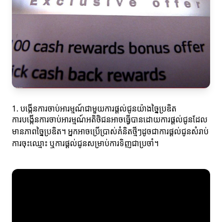
1. បង្កើនការចាប់អារម្មណ៍ជាមួយការផ្តល់ជូនយ៉ាងច្នៃប្រឌិត
ការបង្កើនការចាប់អារម្មណ៍អតិថិជនអាចធ្វើបានដោយការផ្តល់ជូនដែល
មានភាពច្នៃប្រឌិត។ អ្នកអាចប្រើប្រាស់គំនិតថ្មីៗដូចជាការផ្តល់ជូនសំរាប់
ការចុះឈ្មោះ ឬការផ្តល់ជូនសម្រាប់ការទិញជាប្រចាំ។