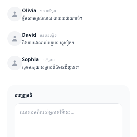
Olivia
១០ នាទីមុន
ខ្លឹមសារច្បាស់លាស់ ងាយយល់ណាស់។
David
មុននេះបន្តិច
នឹងតាមដានរាល់អត្ថបទបន្តទៀត។
Sophia
៣ ថ្ងៃមុន
សូមអរគុណសម្រាប់ព័ត៌មានដ៏ល្អនេះ។
បញ្ចេញមតិ