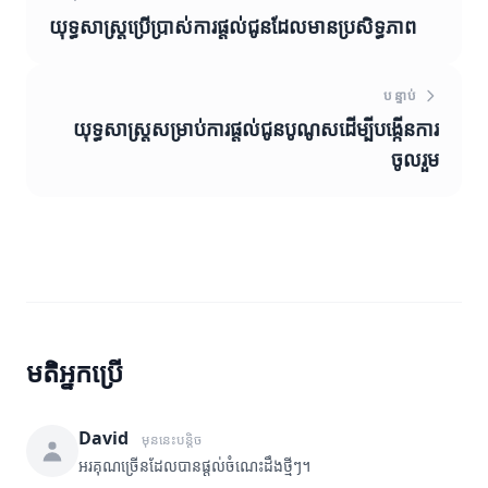
យុទ្ធសាស្ត្រប្រើប្រាស់ការផ្តល់ជូនដែលមានប្រសិទ្ធភាព
បន្ទាប់
យុទ្ធសាស្ត្រសម្រាប់ការផ្តល់ជូនបូណូសដើម្បីបង្កើនការ
ចូលរួម
មតិអ្នកប្រើ
David
មុននេះបន្តិច
អរគុណច្រើនដែលបានផ្តល់ចំណេះដឹងថ្មីៗ។