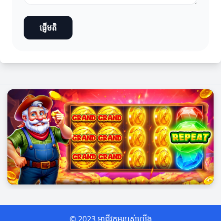
ផ្ញើមតិ
© 2023 អាជីវកម្មរបស់យើង