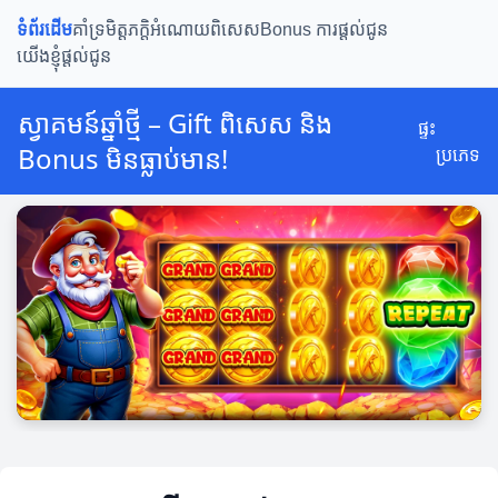
ទំព័រដើម
គាំទ្រមិត្តភក្តិ
អំណោយពិសេស
Bonus ការផ្តល់ជូន
យើងខ្ញុំផ្តល់ជូន
ស្វាគមន៍ឆ្នាំថ្មី – Gift ពិសេស និង
ផ្ទះ
Bonus មិនធ្លាប់មាន!
ប្រភេទ