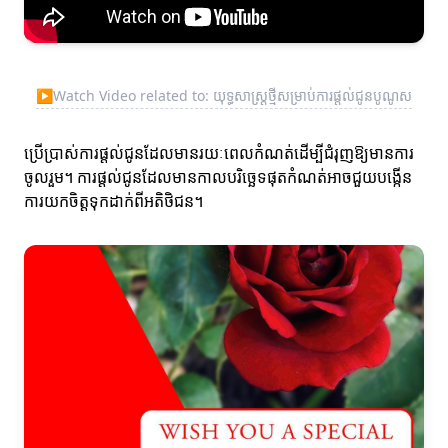
▶
Watch Video related to: យុទ្ធសាស្ត្រថ្មីសម្រាប់ការផ្តល់ជូនបូណូស
ប្រើប្រាស់ការផ្តល់ជូនដែលមានរយៈពេលកំណត់ដើម្បីជំរុញឱ្យមានការ
ចូលរួម។ ការផ្តល់ជូនដែលមានកាលបរិច្ឆេទផុតកំណត់អាចជួយបង្កើន
ការយកចិត្តទុកដាក់ពីអតិថិជន។