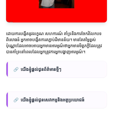
ដោយការបង្កើតនូវលក្ខណៈសហការណ៍ គាំទ្រនិងការចែករំលែកបទ
ពិសោធន៍ អ្នកអាចបង្កើតការតភ្ជាប់ដ៏មានន័យ។ មានតែតម្លៃខ្ពស់
ប៉ុណ្ណោះដែលអាចអោយអ្នកមានអារម្មណ៍ថាអ្នកមានមិត្តភក្តិដែលត្រូវ
បានគាំទ្រនៅពេលដែលអ្នកត្រូវការអ្នកបង្ហាញអារម្មណ៍។
🔗
យើងខ្ញុំផ្តល់ជូនព័ត៌មានថ្មីៗ
🔗
យើងខ្ញុំផ្តល់ជូនសេវាកម្មនិងអត្ថប្រយោជន៍