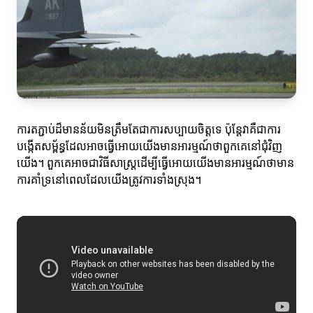
ការតភ្ជាប់ដ៏មានន័យមិនត្រឹមតែជាការសប្បាយចិត្តទេ ប៉ុន្តែវាគឺជាការ
បង្កើតសម្ព័ន្ធដែលអាចធ្វើអោយយើងមានអារម្មណ៍ថាពួកគេនៅជុំវិញ
យើង។ ពួកគេអាចជាវិធីសាស្ត្រដើម្បីធ្វើអោយយើងមានអារម្មណ៍ថាមាន
ការគាំទ្រនៅពេលដែលយើងត្រូវការទាំងស្រុង។