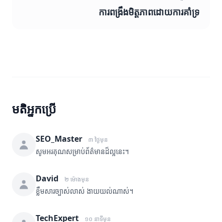
ការពង្រឹងមិត្តភាពដោយការគាំទ្រ
មតិអ្នកប្រើ
SEO_Master
៣ ថ្ងៃមុន
សូមអរគុណសម្រាប់ព័ត៌មានដ៏ល្អនេះ។
David
២ ម៉ោងមុន
ខ្លឹមសារច្បាស់លាស់ ងាយយល់ណាស់។
TechExpert
១០ នាទីមុន