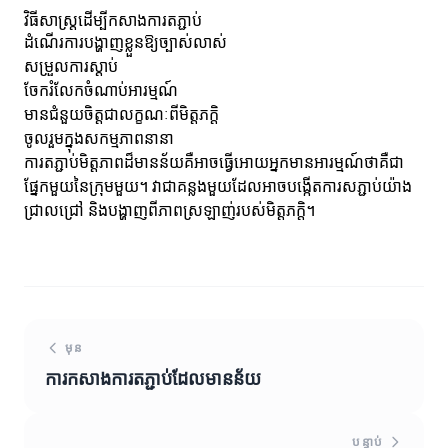
វិធីសាស្ត្រដើម្បីកសាងការតភ្ជាប់
ដំណើរការបង្ហាញខ្លួនឱ្យច្បាស់លាស់
សម្រួលការស្ដាប់
ចែករំលែកចំណាប់អារម្មណ៍
មានជំនួយចិត្តជាលក្ខណៈពីមិត្តភក្តិ
ចូលរួមក្នុងសកម្មភាពនានា
ការតភ្ជាប់មិត្តភាពដ៏មានន័យគឺអាចធ្វើអោយអ្នកមានអារម្មណ៍ថាគឺជា
ផ្នែកមួយនៃក្រុមមួយ។ វាជាគន្លងមួយដែលអាចបង្កើតការសភ្ជាប់យ៉ាង
ជ្រាលជ្រៅ និងបង្ហាញពីភាពស្រឡាញ់របស់មិត្តភក្តិ។
មុន
ការកសាងការតភ្ជាប់ដែលមានន័យ
បន្ទាប់