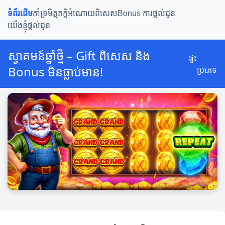
ទំព័រដើម
គាំទ្រមិត្តភក្តិ
អំណោយពិសេស
Bonus ការផ្តល់ជូន
យើងខ្ញុំផ្តល់ជូន
ស្វាគមន៍ឆ្នាំថ្មី – Gift ពិសេស និង
ផ្ទះ
Bonus មិនធ្លាប់មាន!
ប្រភេទ