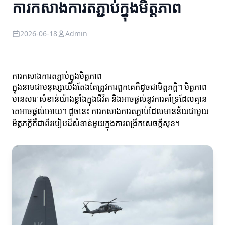
ការកសាងការតភ្ជាប់ក្នុងមិត្តភាព
2026-06-18
Admin
ការកសាងការតភ្ជាប់ក្នុងមិត្តភាព
ក្នុងនាមជាមនុស្សយើងតែងតែត្រូវការពួកគេក៏ដូចជាមិត្តភក្តិ។ មិត្តភាព
មានសារៈសំខាន់យ៉ាងខ្លាំងក្នុងជីវិត និងអាចផ្តល់នូវការគាំទ្រដែលគ្មាន
គេអាចផ្តល់អោយ។ ដូចនេះ ការកសាងការតភ្ជាប់ដែលមានន័យជាមួយ
មិត្តភក្តិគឺជាពីរបៀបដ៏សំខាន់មួយក្នុងការពង្រីកសេចក្តីសុខ។