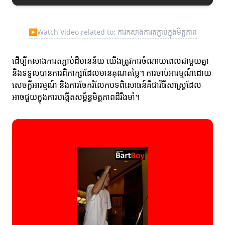
▶
Watch Video related to: ការកសាងការតភ្ជាប់ក្នុងមិត្តភាព
ដើម្បីកសាងការតភ្ជាប់ដ៏មានន័យ យើងត្រូវការចំណាយពេលជាមួយគ្នា
និងទទួលបានការពិភាក្សាដែលមានគុណតម្លៃ។ ការចាប់អារម្មណ៍ដោយ
សេចក្តីអារម្មណ៍ និងការចែករំលែកបទពិសោធន៍គឺជាវិធីសាស្ត្រដែល
អាចជួយក្នុងការបង្កើតសម្ព័ន្ធមិត្តភាពដ៏រឹងមាំ។