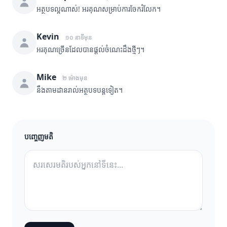
អត្ថបទល្អណាស់! អរគុណសម្រាប់ការចែករំលែក។
Kevin
១០ នាទីមុន
អរគុណច្រើនដែលបានផ្តល់ចំណេះដឹងថ្មីៗ។
Mike
២ ម៉ោងមុន
នឹងតាមដានរាល់អត្ថបទបន្តទៀត។
បញ្ចេញមតិ