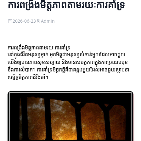
ការពង្រឹងមិត្តភាពតាមរយៈការគាំទ្រ
2026-06-23
Admin
ការពង្រឹងមិត្តភាពតាមរយៈការគាំទ្រ
នៅក្នុងជីវិតមនុស្សម្នាក់ អ្នកមិត្តជាមនុស្សសំខាន់មួយដែលអាចជួយ
យើងឲ្យមានភាពសុខសប្បាយ និងមានសមត្ថភាពក្នុងការប្រឈមមុខ
នឹងការលំបាក។ ការគាំទ្រមិត្តភក្តិគឺជាគន្លងមួយដែលអាចជួយស្ថាបនា
សម្ព័ន្ធមិត្តភាពដ៏រឹងមាំ។