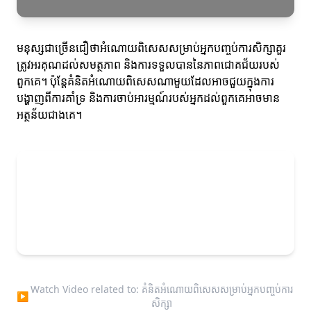
មនុស្សជាច្រើនជឿថាអំណោយពិសេសសម្រាប់អ្នកបញ្ចប់ការសិក្សាគួរ
ត្រូវអរគុណដល់សមត្ថភាព និងការទទួលបាននៃភាពជោគជ័យរបស់
ពួកគេ។ ប៉ុន្តែគំនិតអំណោយពិសេសណាមួយដែលអាចជួយក្នុងការ
បង្ហាញពីការគាំទ្រ និងការចាប់អារម្មណ៍របស់អ្នកដល់ពួកគេអាចមាន
អត្ថន័យជាងគេ។
Watch Video related to: គំនិតអំណោយពិសេសសម្រាប់អ្នកបញ្ចប់ការ
▶
សិក្សា