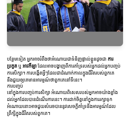
បន្ថែមទៀត អ្នកអាចរំពឹងថាអំណោយជាទំនិញផ្ទាល់ខ្លួនដូចជា
ការ
ប្រកួត
ឬ
អាវកីឡា
ដែលអាចបង្ហាញពីការគាំទ្ររបស់អ្នកដល់អ្នកបញ្ចប់
ការសិក្សា។ ការបង្កើតអ្វីៗដែលជាដំណាក់កាលក្នុងជីវិតរបស់ពួកគេ
នឹងជួយឲ្យគេមានអារម្មណ៍ថាពួកគេនៅទីនេះ។
ការបញ្ចប់
នៅក្នុងការបញ្ចប់ការសិក្សា អំណោយពិសេសរបស់អ្នកអាចយ៉ាងខ្លាំង
ដល់អ្នកដែលបានដំណើរការនេះ។ ការដាក់ចិត្តនៅក្នុងការរក្សាទុក
អំណោយនោះអាចជួយសំរេចបាននូវសេចក្តីគាំទ្រនិងអារម្មណ៍ដែល
ព្រឹក្សិក្នុងជីវិតរបស់ពួកគេ។