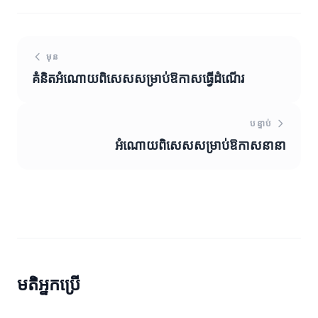
មុន
គំនិតអំណោយពិសេសសម្រាប់ឱកាសធ្វើដំណើរ
បន្ទាប់
អំណោយពិសេសសម្រាប់ឱកាសនានា
មតិអ្នកប្រើ