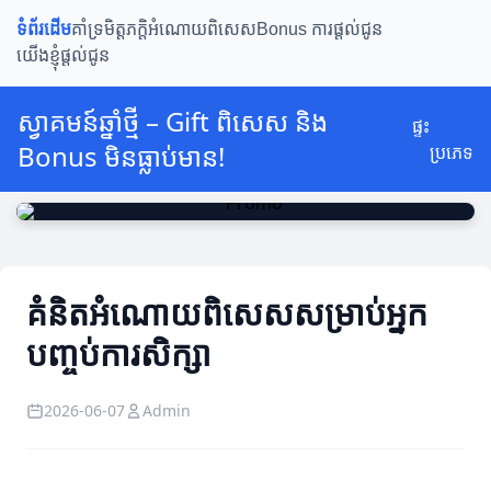
ទំព័រដើម
គាំទ្រមិត្តភក្តិ
អំណោយពិសេស
Bonus ការផ្តល់ជូន
យើងខ្ញុំផ្តល់ជូន
ស្វាគមន៍ឆ្នាំថ្មី – Gift ពិសេស និង
ផ្ទះ
Bonus មិនធ្លាប់មាន!
ប្រភេទ
គំនិតអំណោយពិសេសសម្រាប់អ្នក
បញ្ចប់ការសិក្សា
2026-06-07
Admin