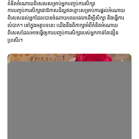
គំនិតអំណោយពិសេសសម្រាប់អ្នកបញ្ចប់ការសិក្សា
ការបញ្ចប់ការសិក្សាជាឱកាសដ៏ល្អឥតខ្ចោះសម្រាប់ការផ្តល់អំណោយ
ពិសេសដល់អ្នកដែលបានចំណាយពេលវេលាដើម្បីសិក្សា និងធ្វើការ
លំបាក។ នៅក្នុងអត្ថបទនេះ យើងនឹងពិភាក្សាអំពីគំនិតអំណោយ
ពិសេសដែលអាចធ្វើឲ្យការបញ្ចប់ការសិក្សារបស់អ្នកកាន់តែងឿន
ប្រសើរ។