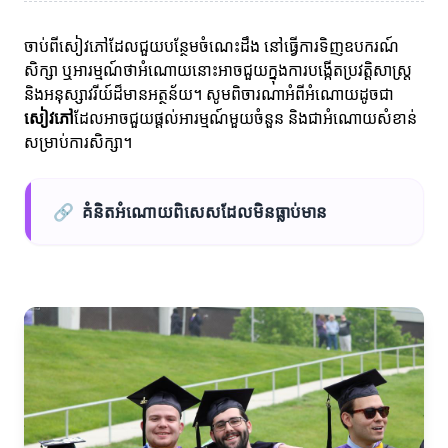
ចាប់ពីសៀវភៅដែលជួយបន្ថែមចំណេះដឹង នៅធ្វើការទិញឧបករណ៍
សិក្សា ឬអារម្មណ៍ថាអំណោយនោះអាចជួយក្នុងការបង្កើតប្រវត្តិសាស្ត្រ
និងអនុស្សាវរីយ៍ដ៏មានអត្ថន័យ។ សូមពិចារណាអំពីអំណោយដូចជា
សៀវភៅ
ដែលអាចជួយផ្តល់អារម្មណ៍មួយចំនួន និងជាអំណោយសំខាន់
សម្រាប់ការសិក្សា។
🔗
គំនិតអំណោយពិសេសដែលមិនធ្លាប់មាន