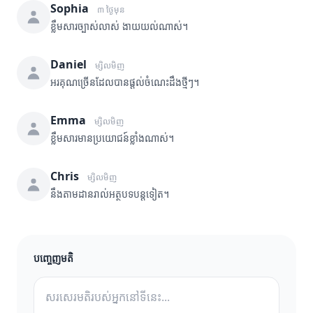
Sophia
៣ ថ្ងៃមុន
ខ្លឹមសារច្បាស់លាស់ ងាយយល់ណាស់។
Daniel
ម្សិលមិញ
អរគុណច្រើនដែលបានផ្តល់ចំណេះដឹងថ្មីៗ។
Emma
ម្សិលមិញ
ខ្លឹមសារមានប្រយោជន៍ខ្លាំងណាស់។
Chris
ម្សិលមិញ
នឹងតាមដានរាល់អត្ថបទបន្តទៀត។
បញ្ចេញមតិ