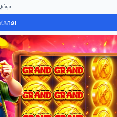
ំផ្តល់ជូន
លាប់មាន!