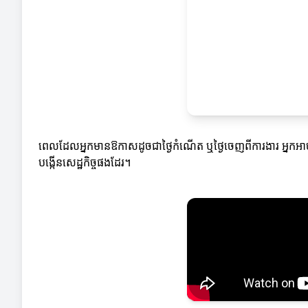
ពេលដែលអ្នកមានឱកាសដូចជាថ្ងៃកំណើត ឬថ្ងៃចេញពីការងារ អ្នកអាចយកនូវ
បង្កើនសេដ្ឋកិច្ចផងដែរ។