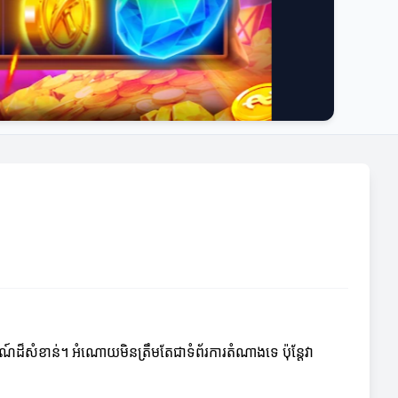
៏សំខាន់។ អំណោយមិនត្រឹមតែជាទំព័រការតំណាងទេ ប៉ុន្តែវា