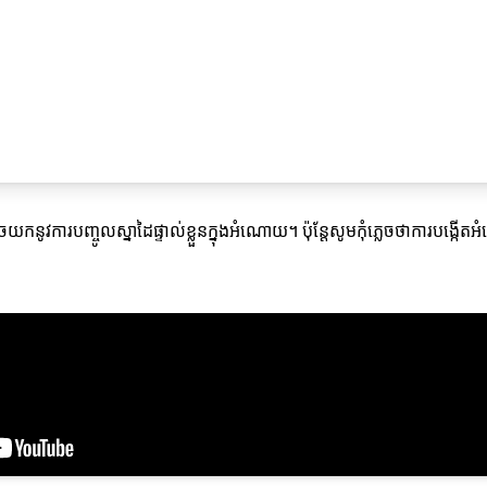
ការបញ្ចូលស្នាដៃផ្ទាល់ខ្លួនក្នុងអំណោយ។ ប៉ុន្តែសូមកុំភ្លេចថាការបង្កើតអំណ