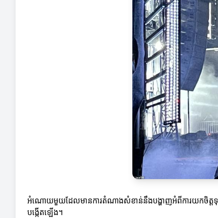
អំណោយមួយដែលមានការតំណាងសំខាន់នឹងបង្ហាញអំពីការយកចិត្តទុក
បង្កើតឡើង។