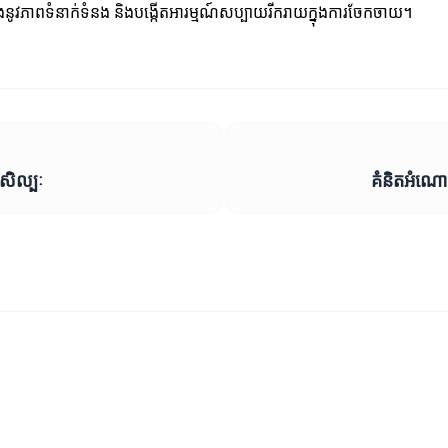
វភាពទំនាក់ទំនង និងបង្កើតអារម្មណ៍សប្បាយរីករាយក្នុងការចែកចាយ។
សិល្បៈ
គំនិតអំណោ