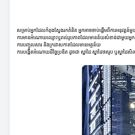
សម្រាប់អ្នកដែលកំពុងស្វែងរកគំនិត អ្នកអាចចាប់ផ្តើមពីការអនុវត្តន៍
ការមានអំណោយឈ្មោះឬរាល់រូបភាពដែលមានន័យសំខាន់ជាមួយអ្ន
ការបញ្ចូលសារ និងក្រដាសកាតដែលមានអត្ថន័យ
ការបង្កើតអំណោយដ៏ច្នៃប្រឌិត ដូចជា ស្នាដៃ ស្នាដៃថតរូប ឬស្នាដៃសិល