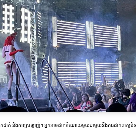
ដាក់ និងការស្រឡាញ់។ អ្នកអាចដាក់អំណោយមួយជាមួយនឹងការដាក់ពាក្យមិន