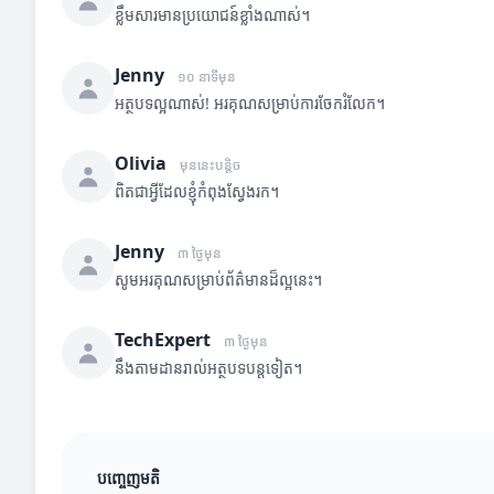
ខ្លឹមសារមានប្រយោជន៍ខ្លាំងណាស់។
Jenny
១០ នាទីមុន
អត្ថបទល្អណាស់! អរគុណសម្រាប់ការចែករំលែក។
Olivia
មុននេះបន្តិច
ពិតជាអ្វីដែលខ្ញុំកំពុងស្វែងរក។
Jenny
៣ ថ្ងៃមុន
សូមអរគុណសម្រាប់ព័ត៌មានដ៏ល្អនេះ។
TechExpert
៣ ថ្ងៃមុន
នឹងតាមដានរាល់អត្ថបទបន្តទៀត។
បញ្ចេញមតិ