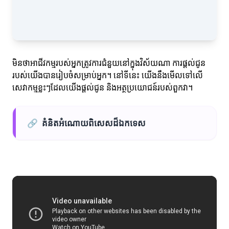
មិនថាអាជីវកម្មរបស់អ្នកត្រូវការជំនួយនៅក្នុងវិស័យណា ការផ្តល់ជូន
របស់យើងបានរៀបចំសម្រាប់អ្នក។ នៅទីនេះ យើងនឹងមើលទៅលើ
សេវាកម្មខ្លះៗដែលយើងផ្តល់ជូន និងអត្ថប្រយោជន៍របស់ពួកវា។
🔗
គំនិតអំណោយពិសេសដ៏ឯកទេស