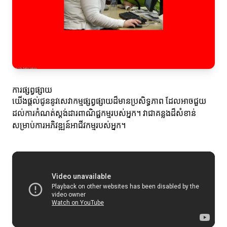
ការផ្សព្វផ្សាយ
យើងផ្តល់ជូននូវសេវាកម្មផ្សព្វផ្សាយដ៏មានប្រសិទ្ធភាព ដែលអាចជួយ
ដល់ការកំណត់ស្តង់ដារពាណិជ្ជកម្មរបស់អ្នក។ វាជាគន្លងដ៏សំខាន់
សម្រាប់ការអភិវឌ្ឍន៍អាជីវកម្មរបស់អ្នក។