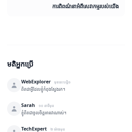
ការពិពណ៌នាអំពីសេវាកម្មរបស់យើង
មតិអ្នកប្រើ
WebExplorer
មុននេះបន្តិច
ពិតជាអ្វីដែលខ្ញុំកំពុងស្វែងរក។
Sarah
១០ នាទីមុន
ខ្ញុំពិតជាចូលចិត្តអានវាណាស់។
TechExpert
២ ម៉ោងមុន