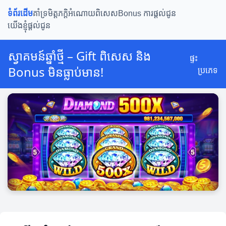
ទំព័រដើម
គាំទ្រមិត្តភក្តិ
អំណោយពិសេស
Bonus ការផ្តល់ជូន
យើងខ្ញុំផ្តល់ជូន
ស្វាគមន៍ឆ្នាំថ្មី – Gift ពិសេស និង
ផ្ទះ
Bonus មិនធ្លាប់មាន!
ប្រភេទ