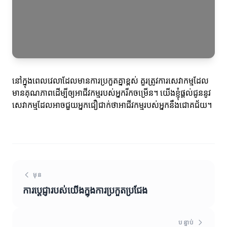
នៅក្នុងពេលវេលាដែលមានការប្រកួតគ្នាខ្ពស់ គួរត្រូវការសេវាកម្មដែល
មានគុណភាពដើម្បីឲ្យអាជីវកម្មរបស់អ្នករីកចម្រើន។ យើងខ្ញុំផ្តល់ជូននូវ
សេវាកម្មដែលអាចជួយអ្នកជឿជាក់ថាអាជីវកម្មរបស់អ្នកនឹងជោគជ័យ។
មុន
ការប្តេជ្ញារបស់យើងក្នុងការប្រកួតប្រជែង
បន្ទាប់