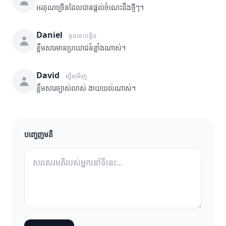
អរគុណច្រើនដែលបានផ្តល់ចំណេះដឹងថ្មីៗ។
Daniel
មុននេះបន្តិច
ខ្លឹមសារមានប្រយោជន៍ខ្លាំងណាស់។
David
ម្សិលមិញ
ខ្លឹមសារច្បាស់លាស់ ងាយយល់ណាស់។
បញ្ចេញមតិ