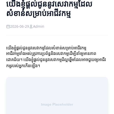
យើងខ្ញុំផ្តល់ជូននូវសេវាកម្មដែល
សំខាន់សម្រាប់អាជីវកម្ម
2026-06-29
Admin
យើងខ្ញុំផ្តល់ជូននូវសេវាកម្មដែលសំខាន់សម្រាប់អាជីវកម្ម
អាជីវកម្មទាំងអស់ត្រូវការប្រព័ន្ធនិងសេវាកម្មដើម្បីនាំឲ្យមានភាព
ជោគជ័យ។ យើងខ្ញុំផ្តល់ជូននូវសេវាកម្មដ៏ល្អឆ្នើមដែលអាចជួយឲ្យអាជីវ
កម្មរបស់អ្នកកើនឡើង។