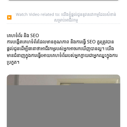
Watch Video related to: យើងខ្ញុំផ្តល់ជូននូវសេវាកម្មដែលសំខាន់
▶
សម្រាប់អាជីវកម្ម
គេហទំព័រ និង SEO
ការបង្កើតគេហទំព័រដែលមានគុណភាព និងការធ្វើ SEO គួរត្រូវបាន
ផ្តល់ជូនដើម្បីធានាថាអាជីវកម្មរបស់អ្នកអាចរកឃើញបានល្អ។ យើង
មានជំនាញក្នុងការធ្វើអោយគេហទំព័ររបស់អ្នកក្លាយជាអ្នកឈ្នះក្នុងការ
ប្រកួត។