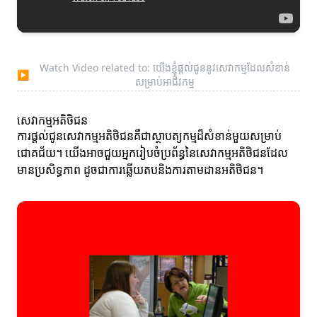
Watch Video related to: យើងខ្ញុំផ្តល់ជូននូវសេវាកម្មដែលសំខាន់
▶
សម្រាប់អាជីវកម្ម
សេវាកម្មអតិថិជន
ការផ្តល់ជូនសេវាកម្មអតិថិជនគឺជាស្ថាបត្យកម្មដ៏សំខាន់មួយសម្រាប់
ជោគជ័យ។ យើងអាចជួយអ្នករៀបចំប្រព័ន្ធនៃសេវាកម្មអតិថិជនដែល
មានប្រសិទ្ធភាព ដូចជាការឆ្លើយតបនិងការតាមដានអតិថិជន។